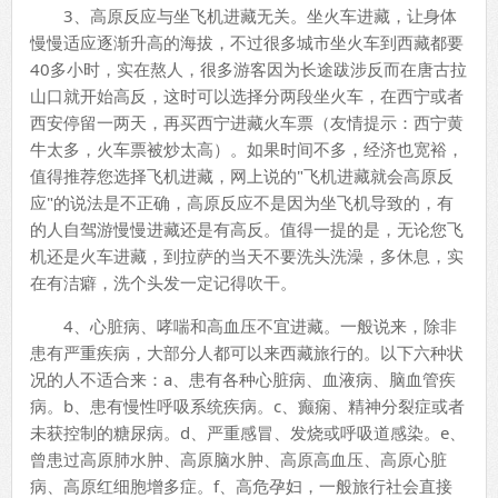
3、高原反应与坐飞机进藏无关。坐火车进藏，让身体
慢慢适应逐渐升高的海拔，不过很多城市坐火车到西藏都要
40多小时，实在熬人，很多游客因为长途跋涉反而在唐古拉
山口就开始高反，这时可以选择分两段坐火车，在西宁或者
西安停留一两天，再买西宁进藏火车票（友情提示：西宁黄
牛太多，火车票被炒太高）。如果时间不多，经济也宽裕，
值得推荐您选择飞机进藏，网上说的"飞机进藏就会高原反
应"的说法是不正确，高原反应不是因为坐飞机导致的，有
的人自驾游慢慢进藏还是有高反。值得一提的是，无论您飞
机还是火车进藏，到拉萨的当天不要洗头洗澡，多休息，实
在有洁癖，洗个头发一定记得吹干。
4、心脏病、哮喘和高血压不宜进藏。一般说来，除非
患有严重疾病，大部分人都可以来西藏旅行的。以下六种状
况的人不适合来：a、患有各种心脏病、血液病、脑血管疾
病。b、患有慢性呼吸系统疾病。c、癫痫、精神分裂症或者
未获控制的糖尿病。d、严重感冒、发烧或呼吸道感染。e、
曾患过高原肺水肿、高原脑水肿、高原高血压、高原心脏
病、高原红细胞增多症。f、高危孕妇，一般旅行社会直接