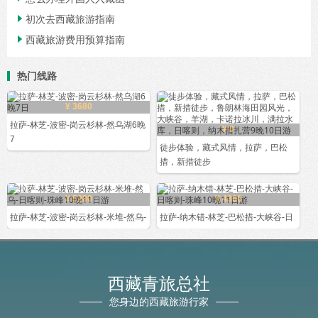
初次去西藏旅游指南

西藏旅游费用预算指南

热门线路
¥ 3680
拉萨-林芝-波密-岗云杉林-然乌湖6晚
¥ 0
7
徒步体验，藏式风情，拉萨，巴松
措，新措徒步
¥ 5280
¥ 4360
拉萨-林芝-波密-岗云杉林-米堆-然乌-
拉萨-纳木错-林芝-巴松措-大峡谷-日
西藏青旅总社
您身边的西藏旅游行家