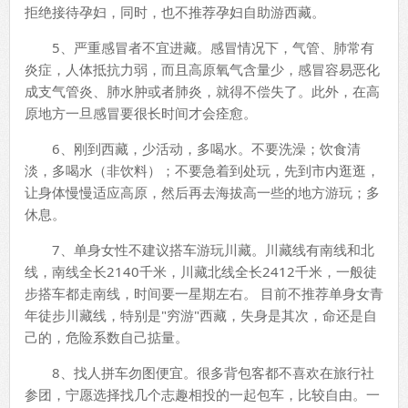
拒绝接待孕妇，同时，也不推荐孕妇自助游西藏。
5、严重感冒者不宜进藏。感冒情况下，气管、肺常有
炎症，人体抵抗力弱，而且高原氧气含量少，感冒容易恶化
成支气管炎、肺水肿或者肺炎，就得不偿失了。此外，在高
原地方一旦感冒要很长时间才会痊愈。
6、刚到西藏，少活动，多喝水。不要洗澡；饮食清
淡，多喝水（非饮料）；不要急着到处玩，先到市内逛逛，
让身体慢慢适应高原，然后再去海拔高一些的地方游玩；多
休息。
7、单身女性不建议搭车游玩川藏。川藏线有南线和北
线，南线全长2140千米，川藏北线全长2412千米，一般徒
步搭车都走南线，时间要一星期左右。 目前不推荐单身女青
年徒步川藏线，特别是"穷游"西藏，失身是其次，命还是自
己的，危险系数自己掂量。
8、找人拼车勿图便宜。很多背包客都不喜欢在旅行社
参团，宁愿选择找几个志趣相投的一起包车，比较自由。一