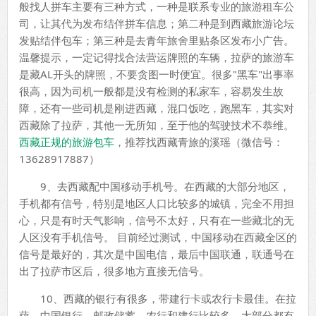
般找人拼车主要有三种方式，一种是联系专业的旅游租车公
司，让其代为发布结伴拼车信息；第二种是到西藏旅游论坛
发贴结伴包车；第三种是去青年旅舍里贴条区发布小广告。
温馨提示，一定记得找合法营运牌照的车辆，拉萨的旅游车
是藏AL开头的牌照，不要贪图一时便宜。很多"黑车"出事率
很高，因为司机一般都是没有检测的私家车，容易发生故
障，还有一些司机是刚进西藏，混口饭吃，跑黑车，其实对
西藏除了拉萨，其他一无所知，至于他的驾驶技术不恭维。
西藏正规的旅游包车
，推荐找西藏青旅的溪瑶（微信号：
13628917887）
9、去西藏配中国移动手机号。在西藏的大部分地区，
手机都有信号，特别是地区人口比较多的城镇，完全不用担
心，只是有时天气影响，信号不太好，只有在一些藏北的无
人区没有手机信号。 目前经过测试，中国移动在西藏全区的
信号是最好的，其次是中国电信，最后中国联通，联通号在
出了拉萨市区后，很多地方直接无信号。
10、西藏的银行有很多，带建行卡或农行卡最佳。在拉
萨，中国银行、邮政储蓄、农行和建行比较多，大部分都有