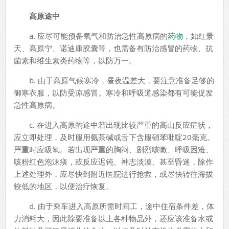
高原途中
a. 应尽可能预备氧气和防治急性高原病的
药物
，如红景
天、高原宁、诺迪康胶囊等，也需备有防治感冒的药物、抗
菌素和维生素类药物等，以防万一。
b. 由于高原气候寒冷，昼夜温差大，要注意准备足够的
御寒衣服，以防受凉感冒。寒冷和呼吸道感染都有可能促发
急性高原病。
c. 在进入高原的途中若出现比较严重的高山反应症状，
应立即处理，及时服用氨茶碱或舌下含服硝苯吡啶20毫克。
严重时应吸氧。若出现严重的胸闷、剧烈咳嗽、呼吸困难、
咳粉红色泡沫痰，或反应迟钝、神志淡漠、甚至昏迷，除作
上述处理外，应尽快到附近医院进行抢救，或尽快转往海拔
较低的地区，以便治疗恢复。
d. 由于乘车进入高原所需时间工，途中住宿条件差，体
力消耗大，因此除要准备以上各种物品外，还应该准备水或