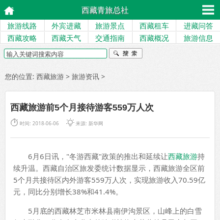
西藏青旅总社
旅游线路
外宾进藏
旅游景点
西藏租车
进藏问答
西藏攻略
西藏天气
交通指南
西藏概况
旅游信息
您的位置:
西藏旅游
>
旅游资讯
>
西藏旅游前5个月接待游客559万人次


时间: 2018-06-06
来源:
新华网
6月6日讯，"冬游西藏"政策的推出和延续让
西藏旅游
持
续升温。西藏自治区旅发委统计数据显示，西藏旅游全区前
5个月共接待区内外游客559万人次，实现旅游收入70.59亿
元，同比分别增长38%和41.4%。
5月底的西藏林芝市米林县南伊沟景区，山峰上的白雪