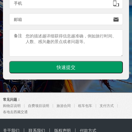
手机

邮箱

备注
常见问题：
购物店说明
自费项目说明
旅游合同
租车包车
支付方式
各地去西藏交通
关于我们
联系我们
版权声明
付款方式