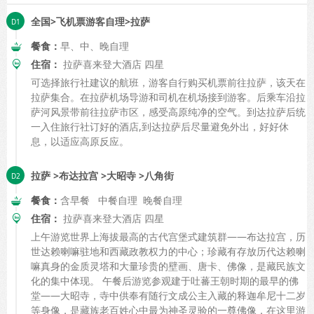
全国>飞机票游客自理>拉萨
餐食：
早、中、晚自理
住宿：
拉萨喜来登大酒店 四星
可选择旅行社建议的航班，游客自行购买机票前往拉萨，该天在
拉萨集合。在拉萨机场导游和司机在机场接到游客。后乘车沿拉
萨河风景带前往拉萨市区，感受高原纯净的空气。到达拉萨后统
一入住旅行社订好的酒店,到达拉萨后尽量避免外出，好好休
息，以适应高原反应。
拉萨 >布达拉宫 >大昭寺 >八角街
餐食：
含早餐 中餐自理 晚餐自理
住宿：
拉萨喜来登大酒店 四星
上午游览世界上海拔最高的古代宫堡式建筑群――布达拉宫，历
世达赖喇嘛驻地和西藏政教权力的中心；珍藏有存放历代达赖喇
嘛真身的金质灵塔和大量珍贵的壁画、唐卡、佛像，是藏民族文
化的集中体现。 午餐后游览参观建于吐蕃王朝时期的最早的佛
堂——大昭寺，寺中供奉有随行文成公主入藏的释迦牟尼十二岁
等身像，是藏族老百姓心中最为神圣灵验的一尊佛像，在这里游