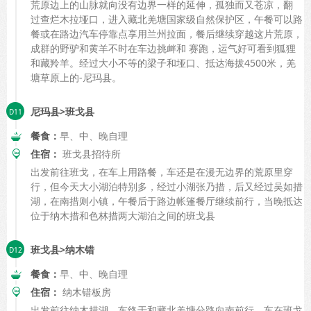
荒原边上的山脉就向没有边界一样的延伸，孤独而又苍凉，翻
过查烂木拉垭口，进入藏北羌塘国家级自然保护区，午餐可以路
餐或在路边汽车停靠点享用兰州拉面，餐后继续穿越这片荒原，
成群的野驴和黄羊不时在车边挑衅和 赛跑，运气好可看到狐狸
和藏羚羊。经过大小不等的梁子和垭口、抵达海拔4500米，羌
塘草原上的-尼玛县。
尼玛县>班戈县
餐食：
早、中、晚自理
住宿：
班戈县招待所
出发前往班戈，在车上用路餐，车还是在漫无边界的荒原里穿
行，但今天大小湖泊特别多，经过小湖张乃措，后又经过吴如措
湖，在南措则小镇，午餐后于路边帐篷餐厅继续前行，当晚抵达
位于纳木措和色林措两大湖泊之间的班戈县
班戈县>纳木错
餐食：
早、中、晚自理
住宿：
纳木错板房
出发前往纳木措湖，车终于和藏北羌塘分路向南前行，车在班戈