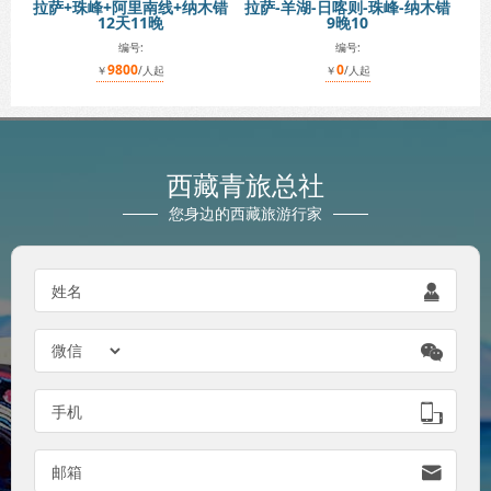
拉萨+珠峰+阿里南线+纳木错
拉萨-羊湖-日喀则-珠峰-纳木错
12天11晚
9晚10
编号:
编号:
9800
0
￥
/人起
￥
/人起
西藏青旅总社
您身边的西藏旅游行家
姓名


手机

邮箱
