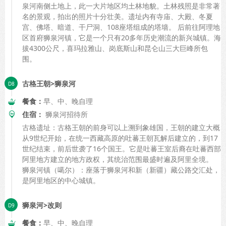
泉河南侧土地上，此一大片地区均土林地貌。土林残照是非常著
名的景观，拍出的照片十分壮美。遗址内有寺庙、大殿、冬夏
宫、佛塔、暗道、干尸洞、108座塔组成的塔墙。 后前往阿理地
区首府狮泉河镇，它是一个只有20多年历史潮流的新兴城镇。海
拔4300公尺，喜玛拉雅山、岗底斯山和昆仑山三大巨峰所包
围。
古格王朝>狮泉河
餐食：
早、中、晚自理
住宿：
狮泉河招待所
古格遗址：古格王朝的前身可以上溯到象雄国，王朝的建立大概
从9世纪开始，在统一西藏高原的吐蕃王朝瓦解后建立的，到17
世纪结束，前后世袭了16个国王。它是吐蕃王室后裔在吐蕃西部
阿里地方建立的地方政权，其统治范围最盛时遍及阿里全境。
狮泉河镇（噶尔）：座落于狮泉河和新（新疆）藏公路交汇处，
是阿里地区的中心城镇。
狮泉河>改则
餐食：
早、中、晚自理