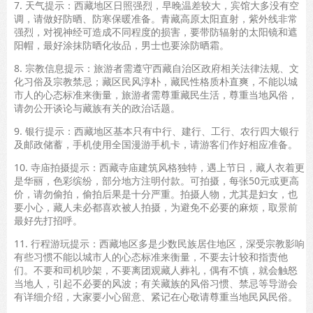
7. 天气提示：西藏地区日照强烈，早晚温差较大，宾馆大多没有空
调，请做好防晒、防寒保暖准备。青藏高原太阳直射，紫外线非常
强烈，对视神经可造成不同程度的损害，要带防辐射的太阳镜和遮
阳帽，最好涂抹防晒化妆品，男士也要涂防晒霜。
8. 宗教信息提示：旅游者需遵守西藏自治区政府相关法律法规、文
化习俗及宗教禁忌；藏区民风淳朴，藏民性格质朴直爽，不能以城
市人的心态标准来衡量，旅游者需尊重藏民生活，尊重当地风俗，
请勿公开谈论与藏族有关的政治话题。
9. 银行提示：西藏地区基本只有中行、建行、工行、农行四大银行
及邮政储蓄，手机使用全国漫游手机卡，请游客们作好相应准备。
10. 寺庙拍摄提示：西藏寺庙建筑风格独特，遇上节日，藏人衣着更
是华丽，色彩缤纷，部分地方注明付款。可拍摄，每张50元或更高
价，请勿偷拍，偷拍后果是十分严重。拍摄人物，尤其是妇女，也
要小心，藏人未必都喜欢被人拍摄，为避免不必要的麻烦，取景前
最好先打招呼。
11. 行程游玩提示：西藏地区多是少数民族居住地区，深受宗教影响
有些习惯不能以城市人的心态标准来衡量，不要去计较和指责他
们。不要和司机吵架，不要离团观藏人葬礼，偶有不慎，就会触怒
当地人，引起不必要的风波；有关藏族的风俗习惯、禁忌等导游会
有详细介绍，大家要小心留意、紧记在心敬请尊重当地民风民俗。