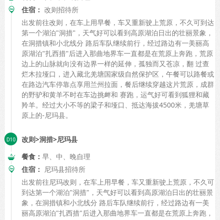
住宿：
改则招待所
出发前往改则，在车上用早餐，车又重新驶上荒原，不久可到达
第一个湖泊"洞措"，天气好可以看到高原湖泊日出的壮丽景象，
在洞措镇和小北线分 路后车队继续前行，经过路边有一美丽高
原湖泊"扎西措"后进入那曲地界车一直都是在荒原上奔跑，荒原
边上的山脉就向没有边界一样的延伸，孤独而又苍凉，翻 过查
烂木拉垭口，进入藏北羌塘国家级自然保护区，午餐可以路餐或
在路边汽车停靠点享用兰州拉面，餐后继续穿越这片荒原，成群
的野驴和黄羊不时在车边挑衅和 赛跑，运气好可看到狐狸和藏
羚羊。经过大小不等的梁子和垭口、抵达海拔4500米，羌塘草
原上的-尼玛县。
改则>洞措>尼玛县
餐食：
早、中、晚自理
住宿：
尼玛县招待所
出发前往尼玛改则，在车上用早餐，车又重新驶上荒原，不久可
到达第一个湖泊"洞措"，天气好可以看到高原湖泊日出的壮丽景
象，在洞措镇和小北线分 路后车队继续前行，经过路边有一美
丽高原湖泊"扎西措"后进入那曲地界车一直都是在荒原上奔跑，