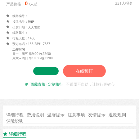
0
331人报名
产品价格：
/人起
线路编号：

接团地址：
拉萨

出发日期：天天发团

线路属性：

行程天数：14天

预订电话：136 2891 7887

工作时间
周一～周五 早9:00-晚22:30
周六～周日 早10:30-晚21:00
在线预订
西藏青旅 · 定制旅行
不跟团不自助，让旅行更省心

详细行程
费用说明
温馨提示
注意事项
友情提示
退改规则
保险说明
详细行程
