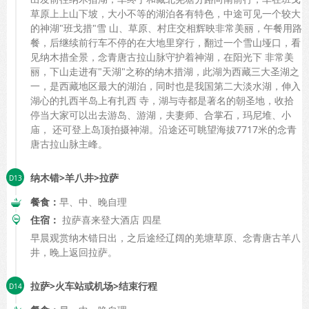
草原上上山下坡，大小不等的湖泊各有特色，中途可见一个较大
的神湖"班戈措"雪 山、草原、村庄交相辉映非常美丽，午餐用路
餐，后继续前行车不停的在大地里穿行，翻过一个雪山垭口，看
见纳木措全景，念青唐古拉山脉守护着神湖，在阳光下 非常美
丽，下山走进有"天湖"之称的纳木措湖，此湖为西藏三大圣湖之
一，是西藏地区最大的湖泊，同时也是我国第二大淡水湖，伸入
湖心的扎西半岛上有扎西 寺，湖与寺都是著名的朝圣地，收拾
停当大家可以出去游岛、游湖，夫妻师、合掌石，玛尼堆、小
庙， 还可登上岛顶拍摄神湖。沿途还可眺望海拔7717米的念青
唐古拉山脉主峰。
纳木错>羊八井>拉萨
餐食：
早、中、晚自理
住宿：
拉萨喜来登大酒店 四星
早晨观赏纳木错日出，之后途经辽阔的羌塘草原、念青唐古羊八
井，晚上返回拉萨。
拉萨>火车站或机场>结束行程