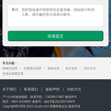
备注
常见问题：
购物店说明
自费项目说明
旅游合同
租车包车
支付方式
各地去西藏交通
关于我们
联系我们
版权声明
付款方式
7*12小时旅游报团，联系手机：
13628917887
微信同号
电话：0891-6330891 备案号：
渝ICP备2022001649号
Copyright©2008-2025 xzcyts.com
西藏青旅总社
版权所有