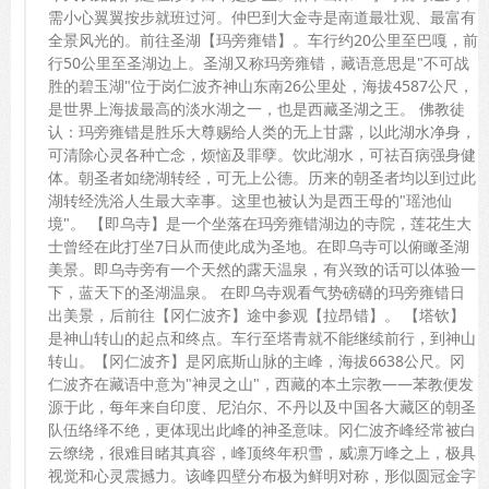
需小心翼翼按步就班过河。仲巴到大金寺是南道最壮观、最富有
全景风光的。前往圣湖【玛旁雍错】。车行约20公里至巴嘎，前
行50公里至圣湖边上。圣湖又称玛旁雍错，藏语意思是"不可战
胜的碧玉湖"位于岗仁波齐神山东南26公里处，海拔4587公尺，
是世界上海拔最高的淡水湖之一，也是西藏圣湖之王。 佛教徒
认：玛旁雍错是胜乐大尊赐给人类的无上甘露，以此湖水净身，
可清除心灵各种亡念，烦恼及罪孽。饮此湖水，可祛百病强身健
体。朝圣者如绕湖转经，可无上公德。历来的朝圣者均以到过此
湖转经洗浴人生最大幸事。这里也被认为是西王母的"瑶池仙
境"。 【即乌寺】是一个坐落在玛旁雍错湖边的寺院，莲花生大
士曾经在此打坐7日从而使此成为圣地。在即乌寺可以俯瞰圣湖
美景。即乌寺旁有一个天然的露天温泉，有兴致的话可以体验一
下，蓝天下的圣湖温泉。 在即乌寺观看气势磅礴的玛旁雍错日
出美景，后前往【冈仁波齐】途中参观【拉昂错】。 【塔钦】
是神山转山的起点和终点。车行至塔青就不能继续前行，到神山
转山。【冈仁波齐】是冈底斯山脉的主峰，海拔6638公尺。冈
仁波齐在藏语中意为"神灵之山"，西藏的本土宗教——苯教便发
源于此，每年来自印度、尼泊尔、不丹以及中国各大藏区的朝圣
队伍络绎不绝，更体现出此峰的神圣意味。冈仁波齐峰经常被白
云缭绕，很难目睹其真容，峰顶终年积雪，威凛万峰之上，极具
视觉和心灵震撼力。该峰四壁分布极为鲜明对称，形似圆冠金字