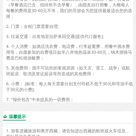
（早餐酒店已含，招待所不含早餐），由团友自行用餐，大概每人
每餐的费用是30-60元不等，我们的导游会为您提供最最适合您的选
择；
2. 门票：全程门票需要自理;
3. 往返交通：出发地至拉萨来回交通(提供代订服务);
4. 个人消费：如酒店洗衣费，电话费，行李超重费，用餐中酒水费
用等，自愿参加的自费项目如羊八井地热温泉30-60元，纳木措骑马
费及巴松措游艇费；
5. 其他费用：因不可抗拒的客观原因（如天灾、罢工、战争）或航
班延误、取消及签证延误等所造成的其他费用；
6. 小费： (标准：每人每天需要分别支付司机不低于30元和导游不低
于30元的小费);
7. "报价包含"中未提及的一切费用；
温馨提示

1. 游客进藏旅游和离开西藏，请告知进出西藏的航班或火车信息，