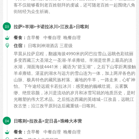
客不仅能够看到老百姓朝拜的虔诚，还可随老百姓一起围绕八角
街转经为众生祈祷。
拉萨>羊湖>卡诺拉冰川>江孜县>日喀则
餐食：
含早餐 中餐自理 晚餐自理
住宿：
日喀则神湖酒店 三星级
早晨从拉萨启程，翻越海拔4990米的冈巴拉雪山,远眺色彩炫丽
多变西藏三大圣湖之一圣湖-羊卓雍错。羊湖是世界上最高的淡
水湖，湖面海拔4441米；藏语为"碧玉湖"，之后下山零距离接触
羊卓雍错。湛蓝的湖水与远方的雪山连为一体，加上两岸各色的
山脉、极具特色的藏民族村落、遍地的牛羊，一路走来，心旷神
怡。 下午途经远观卡若拉冰川：感受她的巍峨壮观、云雾飘
缈、绝世容颜，冰川是流动的岁月和冰雪写就的地质历史，是时
光雕塑的伟大艺术品。之后抵达西藏的英雄城--江孜县，远眺江
孜古堡；沿江孜平原到达后藏重镇--日喀则。
日喀则>拉孜县>定日县>珠峰大本营
餐食：
含早餐 中餐自理 晚餐自理