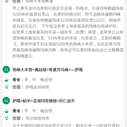
住宿：
珠峰大本营帐篷
早上乘车途径拉孜前往新定日县城－协格尔。沿途你将翻越海拔
5220米的嘉措拉雪山，在将到协格尔时，即可远眺珠穆朗玛峰
的雄姿。沿途你将翻越海拔5220米的嘉措拉雪山山口，稍做停
留后赶往定日。 下午抵达世界上海拔最高的珠峰自然保护区。
在世界上海拔最高的寺庙—绒布寺（自费）南望，是举世公认仰
望珠峰的最佳位置。5100米处的寺庙，白塔耸立，五彩经幡翻
飞。乘坐环保车到达海拔5200米的珠峰大本营，在此您将与世
界最高峰珠穆朗玛峰共舞，有幸还可以看到有如生命之火般飘荡
的珠峰旗云。
珠峰大本营>佩姑错>希夏邦马峰>—萨嘎
餐食：
早、中、晚自理
住宿：
萨嘎县招待所
萨噶>帕羊>圣湖玛旁雍错>冈仁波齐
餐食：
早、中、晚自理
住宿：
塔尔钦招待所
今天长路的问题在涉水而不是沙丘。帕羊出来一小时就可遇到，