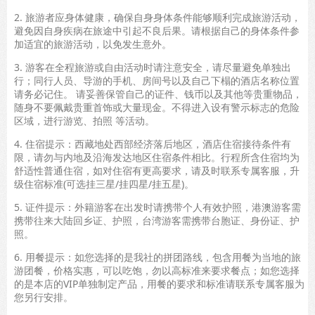
2. 旅游者应身体健康，确保自身身体条件能够顺利完成旅游活动，
避免因自身疾病在旅途中引起不良后果。请根据自己的身体条件参
加适宜的旅游活动，以免发生意外。
3. 游客在全程旅游或自由活动时请注意安全，请尽量避免单独出
行；同行人员、导游的手机、房间号以及自己下榻的酒店名称位置
请务必记住。 请妥善保管自己的证件、钱币以及其他等贵重物品，
随身不要佩戴贵重首饰或大量现金。不得进入设有警示标志的危险
区域，进行游览、拍照 等活动。
4. 住宿提示：西藏地处西部经济落后地区，酒店住宿接待条件有
限，请勿与内地及沿海发达地区住宿条件相比。行程所含住宿均为
舒适性普通住宿，如对住宿有更高要求，请及时联系专属客服，升
级住宿标准(可选挂三星/挂四星/挂五星)。
5. 证件提示：外籍游客在出发时请携带个人有效护照，港澳游客需
携带往来大陆回乡证、护照，台湾游客需携带台胞证、身份证、护
照。
6. 用餐提示：如您选择的是我社的拼团路线，包含用餐为当地的旅
游团餐，价格实惠，可以吃饱，勿以高标准来要求餐点；如您选择
的是本店的VIP单独制定产品，用餐的要求和标准请联系专属客服为
您另行安排。