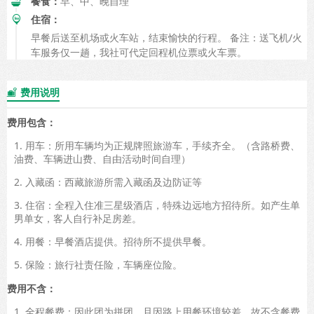
餐食：
早、中、晚自理
住宿：
早餐后送至机场或火车站，结束愉快的行程。 备注：送飞机/火
车服务仅一趟，我社可代定回程机位票或火车票。
费用说明

费用包含：
1. 用车：所用车辆均为正规牌照旅游车，手续齐全。（含路桥费、
油费、车辆进山费、自由活动时间自理）
2. 入藏函：西藏旅游所需入藏函及边防证等
3. 住宿：全程入住准三星级酒店，特殊边远地方招待所。如产生单
男单女，客人自行补足房差。
4. 用餐：早餐酒店提供。招待所不提供早餐。
5. 保险：旅行社责任险，车辆座位险。
费用不含：
1. 全程餐费：因此团为拼团，且因路上用餐环境较差，故不含餐费