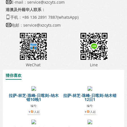
E-mail：
service@xzcyts.com

港澳及外籍华人联系：
手机：+86 136 2891 7887(whatsApp)

电邮：
service@xzcyts.com

WeChat
Line
猜你喜欢
拉萨-林芝-珠峰-日喀则–纳木
拉萨-林芝-珠峰-日喀则-纳木错
错10晚1
12日1
编号:
编号:
0
0
￥
/人起
￥
/人起