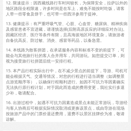
12. 限速提示：因西藏线路行车时间较长，为保障安全，拉萨以外的
地区路段全程限速，许多时间是在车上，难免不能按时吃饭，请客
人带一些零食及饼干，也可带一些西洋参用于提神。
13. 健康提示：有严重呼吸气管、心脏、心血管、糖尿病、精神疾病
及感冒患者不宜进藏，请谨慎选择(后附高原反应的详细应对办法)。
因藏区经济、医疗等条件有限，且高海拔地区环境复杂，请旅游者
自备抗高反、防过敏、消炎、感冒等药品，以备急需。
14. 本线路为散客拼团，在承诺服务内容和标准不变的前提下 ，可
能会与其他旅行社的客人合并用车，共同游玩。如您提交订单，则
视为接受旅行社拼团后统一安排行程。
15. 本产品行程实际出行中，在不减少景点的前提下，导游、司机可
能会根据天气、交通等情况，对您的行程进行适当调整（如调整景
点游览顺序等），以确保行程顺利进行。如因不可抗力等因素确实
无法执行原行程计划，对于因此而造成的费用变更，我社实行多退
少补，敬请配合。
16. 出游过程中，如遇不可抗力因素造成景点未能正常游玩，导游经
与客人协商后可根据实际情况取消或更换该景点，或由导游在现场
按旅游产品中的门票价退还费用，退费不以景区挂牌价为准，敬请
谅解。