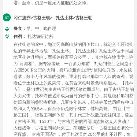
塔。至今，仍是一座无人征服的处女峰。
冈仁波齐>古格王朝>--扎达土林>古格王朝
餐食：
早、中、晚自理
住宿：
扎达镇招待所
在往扎达的途中，翻过冈底斯山脉的阿伊拉山，就进入了环绕扎
达的奇异土林地貌—扎达土林。【扎达土林】扎达土林位于阿里
地区扎达县境内，面积达数百平方公里，，其地貌在地质学上称
为"河湖相"。据专家考证，一百多万年前，扎达到普兰之间是个
方圆500多公里的大湖，喜玛拉雅造山运动使湖盆升高，水位线
递减，数十万年风雨的侵蚀，逐渐打磨出那举世无双的奇观，观
看位于土林边上的象泉河，在黄昏来临时景色特别迷人。【托林
寺】，是11世纪初由古格王益西沃修建而成的。由于古格王朝的
大力兴佛，托林寺便逐渐成为当时的佛教中心，其规模和形制都
仿照前藏的桑耶寺所建。几百多年以来，托林寺虽然历经各种自
然和人为的破坏，但至今仍是殿宇林立，佛塔高耸。 前往【古
格王国】。吐蕃王朝解体后，其末代王孙战败后逃往阿里，建立
了古格王国。1630年，与古格同宗的西部临族拉达克人发动了
入侵战争，古格王朝就此灭亡。硝烟散尽后，古格王国逐渐沦一
座废墟。 古格王国遗址，位于札达县约20公里的札不让区，象