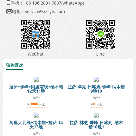
手机：+86 136 2891 7887(whatsApp)

电邮：
service@xzcyts.com

WeChat
Line
猜你喜欢
拉萨+珠峰+阿里南线+纳木错
拉萨-羊湖-日喀则-珠峰-纳木错
12天11晚
9晚10
编号:
编号:
9800
0
￥
/人起
￥
/人起
阿里大北线+纳木错+拉萨 14
拉萨-林芝-珠峰-日喀则–纳木
天13晚
错10晚1
编号:
编号: