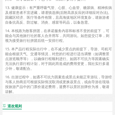
13. 健康提示：有严重呼吸气管、心脏、心血管、糖尿病、精神疾病
及感冒患者不宜进藏，请谨慎选择(后附高原反应的详细应对办法)。
因藏区经济、医疗等条件有限，且高海拔地区环境复杂，请旅游者
自备抗高反、防过敏、消炎、感冒等药品，以备急需。
14. 本线路为散客拼团，在承诺服务内容和标准不变的前提下 ，可
能会与其他旅行社的客人合并用车，共同游玩。如您提交订单，则
视为接受旅行社拼团后统一安排行程。
15. 本产品行程实际出行中，在不减少景点的前提下，导游、司机可
能会根据天气、交通等情况，对您的行程进行适当调整（如调整景
点游览顺序等），以确保行程顺利进行。如因不可抗力等因素确实
无法执行原行程计划，对于因此而造成的费用变更，我社实行多退
少补，敬请配合。
16. 出游过程中，如遇不可抗力因素造成景点未能正常游玩，导游经
与客人协商后可根据实际情况取消或更换该景点，或由导游在现场
按旅游产品中的门票价退还费用，退费不以景区挂牌价为准，敬请
谅解。
退改规则
