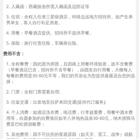
2. 入藏函：西藏旅游所需入藏函及边防证等
3. 住宿：全程入住准三星级酒店，特殊边远地方招待所。如产生单
男单女，客人自行补足房差。
4. 用餐：早餐酒店提供。招待所不提供早餐。
5. 保险：旅行社责任险，车辆座位险。
费用不含：
1. 全程餐费：因此团为拼团，且因路上用餐环境较差，故不含餐费
（早餐酒店已含，招待所不含早餐），由团友自行用餐，大概每人
每餐的费用是30-60元不等，我们的导游会为您提供最最适合您的选
择；
2. 门票：全程门票需要自理;
3. 往返交通：出发地至拉萨来回交通(提供代订服务);
4. 个人消费：如酒店洗衣费，电话费，行李超重费，用餐中酒水费
用等，自愿参加的自费项目如羊八井地热温泉30-60元，纳木措骑马
费及巴松措游艇费；
5. 其他费用：因不可抗拒的客观原因（如天灾、罢工、战争）或航