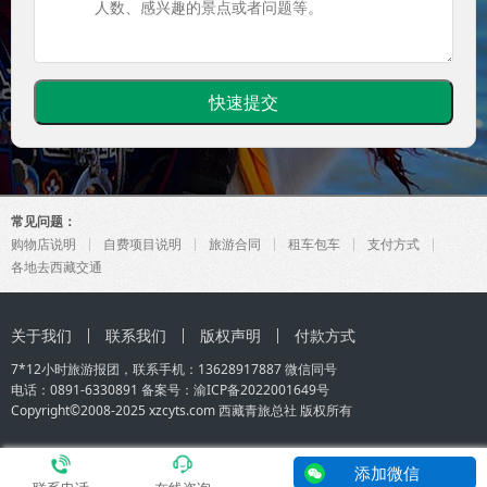
常见问题：
购物店说明
自费项目说明
旅游合同
租车包车
支付方式
各地去西藏交通
关于我们
联系我们
版权声明
付款方式
7*12小时旅游报团，联系手机：
13628917887
微信同号
电话：0891-6330891 备案号：
渝ICP备2022001649号
Copyright©2008-2025 xzcyts.com
西藏青旅总社
版权所有
添加微信