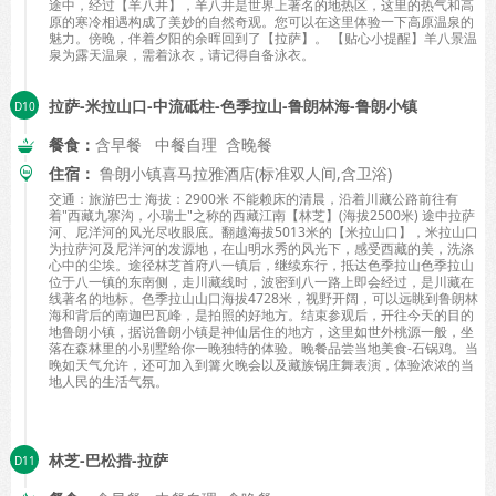
途中，经过【羊八井】，羊八井是世界上著名的地热区，这里的热气和高
原的寒冷相遇构成了美妙的自然奇观。您可以在这里体验一下高原温泉的
魅力。傍晚，伴着夕阳的余晖回到了【拉萨】。 【贴心小提醒】羊八景温
泉为露天温泉，需着泳衣，请记得自备泳衣。
拉萨-米拉山口-中流砥柱-色季拉山-鲁朗林海-鲁朗小镇
餐食：
含早餐 中餐自理 含晚餐
住宿：
鲁朗小镇喜马拉雅酒店(标准双人间,含卫浴)
交通：旅游巴士 海拔：2900米 不能赖床的清晨，沿着川藏公路前往有
着"西藏九寨沟，小瑞士"之称的西藏江南【林芝】(海拔2500米) 途中拉萨
河、尼洋河的风光尽收眼底。翻越海拔5013米的【米拉山口】，米拉山口
为拉萨河及尼洋河的发源地，在山明水秀的风光下，感受西藏的美，洗涤
心中的尘埃。途径林芝首府八一镇后，继续东行，抵达色季拉山色季拉山
位于八一镇的东南侧，走川藏线时，波密到八一路上即会经过，是川藏在
线著名的地标。色季拉山山口海拔4728米，视野开阔，可以远眺到鲁朗林
海和背后的南迦巴瓦峰，是拍照的好地方。结束参观后，开往今天的目的
地鲁朗小镇，据说鲁朗小镇是神仙居住的地方，这里如世外桃源一般，坐
落在森林里的小别墅给你一晚独特的体验。晚餐品尝当地美食-石锅鸡。当
晚如天气允许，还可加入到篝火晚会以及藏族锅庄舞表演，体验浓浓的当
地人民的生活气氛。
林芝-巴松措-拉萨