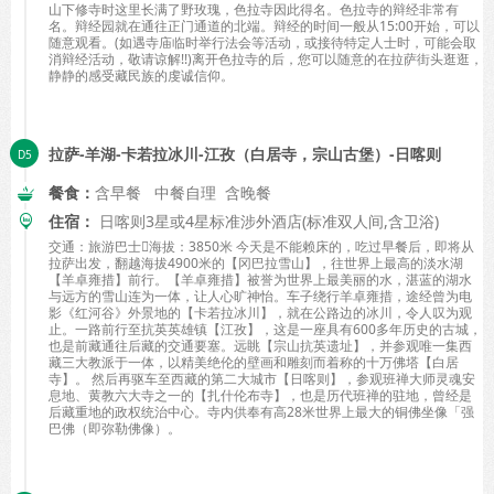
山下修寺时这里长满了野玫瑰，色拉寺因此得名。色拉寺的辩经非常有
名。辩经园就在通往正门通道的北端。辩经的时间一般从15:00开始，可以
随意观看。(如遇寺庙临时举行法会等活动，或接待特定人士时，可能会取
消辩经活动，敬请谅解!!)离开色拉寺的后，您可以随意的在拉萨街头逛逛，
静静的感受藏民族的虔诚信仰。
拉萨-羊湖-卡若拉冰川-江孜（白居寺，宗山古堡）-日喀则
餐食：
含早餐 中餐自理 含晚餐
住宿：
日喀则3星或4星标准涉外酒店(标准双人间,含卫浴)
交通：旅游巴士海拔：3850米 今天是不能赖床的，吃过早餐后，即将从
拉萨出发，翻越海拔4900米的【冈巴拉雪山】，往世界上最高的淡水湖
【羊卓雍措】前行。【羊卓雍措】被誉为世界上最美丽的水，湛蓝的湖水
与远方的雪山连为一体，让人心旷神怡。车子绕行羊卓雍措，途经曾为电
影《红河谷》外景地的【卡若拉冰川】，就在公路边的冰川，令人叹为观
止。一路前行至抗英英雄镇【江孜】，这是一座具有600多年历史的古城，
也是前藏通往后藏的交通要塞。远眺【宗山抗英遗址】，并参观唯一集西
藏三大教派于一体，以精美绝伦的壁画和雕刻而着称的十万佛塔【白居
寺】。 然后再驱车至西藏的第二大城市【日喀则】，参观班禅大师灵魂安
息地、黄教六大寺之一的【扎什伦布寺】，也是历代班禅的驻地，曾经是
后藏重地的政权统治中心。寺内供奉有高28米世界上最大的铜佛坐像「强
巴佛（即弥勒佛像）。