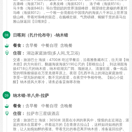
吉康峰（海拔7367）、卓奥友峰（海拔8201）、洛子峰（海拔8516）、
马卡鲁（海拔8463）等白雪皑皑的世界顶级峰群，眺望雄壮肃穆的希夏邦
马峰（海拔8012），一个唯一全境都在中国境内的海拔八千米以上世界顶
级山峰。带着对珠峰的留恋，在巍峨壮丽、气势磅礴、蜿蜒千里的喜马拉
雅山脉返回【日喀则】。
日喀则（扎什伦布寺）-纳木错
餐食：
含早餐 中餐自理 含晚餐
住宿：
湖边家庭旅馆(多人间,无卫浴)
交通：旅游巴士 海拔：4700米 吃过早餐后，沿着雅鲁藏布江，往天湖【纳
木措】的方向前行。翻越海拔海拔5190公尺的【那根拉山】，到达湖面海
拔4718公尺的纳木措，纳木错湖滨广阔、瑰丽迷人、清澈壮观，像一粒晶
莹的明珠般镶嵌在万里羌塘草原上。夜宿【扎西半岛上的湖边家庭旅馆，
享受一望无际的银河，数不完的星星，在夜空中争相夺艳。 【贴心小提
醒】纳木措风大寒冷，请务必备妥御寒衣物
纳木错-羊八井-拉萨
餐食：
含早餐 中餐自理 含晚餐
住宿：
拉萨市三星级酒店
交通：旅游巴士 海拔：3650米 清晨在冷冽的寒风中，慢慢的走近湖边，湛
蓝的湖水在晨雾中，伴着远方的【念青唐古拉山】，这样如诗如画的景
致，让人如痴如醉的着迷。带着无比的眷恋离开纳木措，准备返回拉萨。