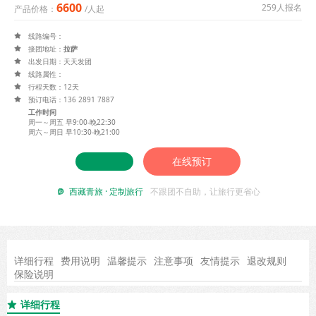
6600
259人报名
产品价格：
/人起
线路编号：

接团地址：
拉萨

出发日期：天天发团

线路属性：

行程天数：12天

预订电话：136 2891 7887

工作时间
周一～周五 早9:00-晚22:30
周六～周日 早10:30-晚21:00
在线预订
西藏青旅 · 定制旅行
不跟团不自助，让旅行更省心

详细行程
费用说明
温馨提示
注意事项
友情提示
退改规则
保险说明
详细行程
