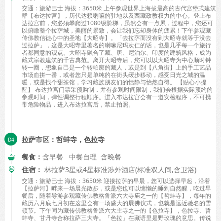
交通：旅游巴士 海拔：3650米 上午参观世界上海拔最高的古代宫堡式建筑
群【布达拉宫】，历代达赖喇嘛的驻地以及西藏政教权力的中心。登上布
达拉宫前，您必须攀爬过1080级阶梯，虽然会有一点累，过程中，您还可
以俯瞰整个拉萨城，美丽的景致，会让我们忘却身体的疲累！下午参观藏
传佛教信徒心中的圣地【大昭寺】。「去拉萨而没有到大昭寺就等于没去
过拉萨」，这是大昭寺里著名的喇嘛尼玛次仁的话，也是几乎每一个旅行
者都同意的观点。大昭寺融合了藏、唐、尼泊尔、印度的建筑风格，成为
藏式宗教建筑的千古典范。离开大昭寺后，您可以以大昭寺为中心顺时钟
转一圈，想象自己是一个转帕廓的藏人，或是到【八角街】上的手工艺品
市场血拼一番，或者您只是单纯的在街头缓步移动，感受日光之城的温
暖，或是找个甜茶馆，学习藏族朋友们的恬静与怡然自得。 【贴心小提
醒】 布达拉宫门票采预购制，并有参观时间限制，我们会根据实际预约的
参观时间，弹性调整行程顺序。进入布达拉宫会有一道安检程序，不可携
带危险物品，进入布达拉宫后，禁止拍照。
拉萨市区：哲蚌寺，色拉寺
餐食：
含早餐 中餐自理 含晚餐
住宿：
林拉萨3星或4星标准涉外酒店(标准双人间,含卫浴)
交通：旅游巴士 海拔：3650米 迎接拉萨的早晨，您可以选择早起，沿着
【拉萨河】畔来一场晨光散步，或是您也可以慵懒的睡到自然醒，吃过早
餐后，随着导游参观藏传佛教格鲁派六大寺庙之一的【哲蚌寺】，每年的
藏历六月底七月初在这里会有一场盛大的展佛仪式，也就是远近驰名的雪
顿节。下午同为藏传佛教格鲁派六大主寺之一的【色拉寺】，色拉寺、哲
蚌寺、甘丹寺合称拉萨三大寺。「色拉」在藏语里是野玫瑰的意思。传说