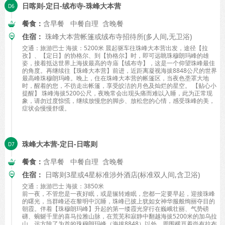
日喀则-定日-绒布寺-珠峰大本营
餐食：
含早餐 中餐自理 含晚餐
住宿：
珠峰大本营帐篷或绒布寺招待所(多人间,无卫浴)
交通：旅游巴士 海拔：5200米 晨起驱车往珠峰大本营出发，途径【拉
孜】、【定日】的协格尔、到【协格尔】时，即可远眺珠穆朗玛峰的雄
姿，接着抵达世界上海拔最高的寺庙【绒布寺】，这是一个仰望珠峰最佳
的角度。再继续往【珠峰大本营】前进，近距离凝视海拔8848公尺的世界
最高峰珠穆朗玛峰。晚上，住在珠峰大本营的帐篷区，当夜色垄罩大地
时，醒着的您，不彷走出帐篷，享受皎洁的月色及灿烂的星空。 【贴心小
提醒】 珠峰海拔5200公尺，夜晚常会出现头痛而难以入睡，此为正常现
象，请勿过度惊慌，继续放慢您的脚步、放松您的心情，感受珠峰的美，
症状会慢慢舒缓。
珠峰大本营-定日-日喀则
餐食：
含早餐 中餐自理 含晚餐
住宿：
日喀则3星或4星标准涉外酒店(标准双人间,含卫浴)
交通：旅游巴士 海拔：3850米
前一夜，不管您是一夜好眠，或是辗转难眠，您都一定要早起，迎接珠峰
的曙光，当群峰还在黎明中沉睡，珠峰已披上犹如女神华服般绚丽夺目的
朝霞。伴着【珠穆朗玛峰】升起的第一缕霞光穿行在巍峨壮丽、气势磅
礴、蜿蜒千里的喜马拉雅山脉，在荒芜和寂静中翻越海拔5200米的加乌拉
山。远方除了为首的珠穆朗玛峰（海拔8848）以外，周围横亘着尚有拉布