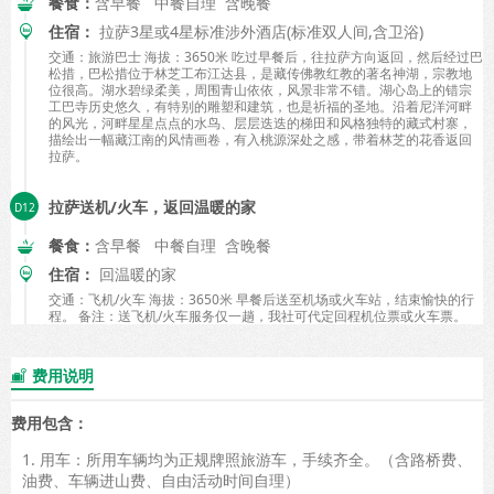
餐食：
含早餐 中餐自理 含晚餐
住宿：
拉萨3星或4星标准涉外酒店(标准双人间,含卫浴)
交通：旅游巴士 海拔：3650米 吃过早餐后，往拉萨方向返回，然后经过巴
松措，巴松措位于林芝工布江达县，是藏传佛教红教的著名神湖，宗教地
位很高。湖水碧绿柔美，周围青山依依，风景非常不错。湖心岛上的错宗
工巴寺历史悠久，有特别的雕塑和建筑，也是祈福的圣地。沿着尼洋河畔
的风光，河畔星星点点的水鸟、层层迭迭的梯田和风格独特的藏式村寨，
描绘出一幅藏江南的风情画卷，有入桃源深处之感，带着林芝的花香返回
拉萨。
拉萨送机/火车，返回温暖的家
餐食：
含早餐 中餐自理 含晚餐
住宿：
回温暖的家
交通：飞机/火车 海拔：3650米 早餐后送至机场或火车站，结束愉快的行
程。 备注：送飞机/火车服务仅一趟，我社可代定回程机位票或火车票。
费用说明

费用包含：
1. 用车：所用车辆均为正规牌照旅游车，手续齐全。（含路桥费、
油费、车辆进山费、自由活动时间自理）