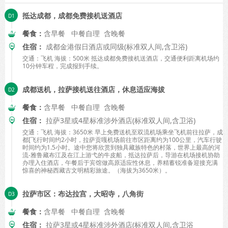
抵达成都，成都免费接机送酒店
餐食：
含早餐 中餐自理 含晚餐
住宿：
成都金港假日酒店或同级(标准双人间,含卫浴)
交通：飞机 海拔：500米 抵达成都免费接机送酒店，交通便利距离机场约
10分钟车程，完成报到手续。
成都送机，拉萨接机送往酒店，休息适应海拔
餐食：
含早餐 中餐自理 含晚餐
住宿：
拉萨3星或4星标准涉外酒店(标准双人间,含卫浴)
交通：飞机 海拔：3650米 早上免费送机至双流机场乘坐飞机前往拉萨，成
都[飞行时间约2小时，拉萨贡嘎机场前往市区距离约为100公里，汽车行驶
时间约为1.5小时。途中您将欣赏到独具藏族特色的村落，世界上最高的河
流-雅鲁藏布江及在江上游弋的牛皮船，抵达拉萨后，导游在机场接机协助
办理入住酒店，午餐后于宾馆做高原适应性休息，养精蓄锐准备迎接充满
惊喜的神秘西藏古文明精彩旅途。（海拔为3650米）。
拉萨市区：布达拉宫，大昭寺，八角街
餐食：
含早餐 中餐自理 含晚餐
住宿：
拉萨3星或4星标准涉外酒店(标准双人间,含卫浴