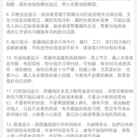
阳帽，最好涂抹防晒化妆品，男士也要涂防晒霜。
8. 宗教信息提示：旅游者需遵守西藏自治区政府相关法律法规、文
化习俗及宗教禁忌；藏区民风淳朴，藏民性格质朴直爽，不能以城
市人的心态标准来衡量，旅游者需尊重藏民生活，尊重当地风俗，
请勿公开谈论与藏族有关的政治话题。
9. 银行提示：西藏地区基本只有中行、建行、工行、农行四大银行
及邮政储蓄，手机使用全国漫游手机卡，请游客们作好相应准备。
10. 寺庙拍摄提示：西藏寺庙建筑风格独特，遇上节日，藏人衣着更
是华丽，色彩缤纷，部分地方注明付款。可拍摄，每张50元或更高
价，请勿偷拍，偷拍后果是十分严重。拍摄人物，尤其是妇女，也
要小心，藏人未必都喜欢被人拍摄，为避免不必要的麻烦，取景前
最好先打招呼。
11. 行程游玩提示：西藏地区多是少数民族居住地区，深受宗教影响
有些习惯不能以城市人的心态标准来衡量，不要去计较和指责他
们。不要和司机吵架，不要离团观藏人葬礼，偶有不慎，就会触怒
当地人，引起不必要的风波；有关藏族的风俗习惯、禁忌等导游会
有详细介绍，大家要小心留意、紧记在心敬请尊重当地民风民俗。
12. 限速提示：因西藏线路行车时间较长，为保障安全，拉萨以外的
地区路段全程限速，许多时间是在车上，难免不能按时吃饭，请客
人带一些零食及饼干，也可带一些西洋参用于提神。