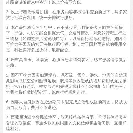
赴藏旅游敬请来电咨询！以上价格不含税。
2. 以上行程为散客拼团，在服务内容和标准不变的前提下，与多家
旅行社联合发团，统一安排旅行服务。
3. 本产品行程实际出行中，在不减少景点且征得客人同意的前提
下，导游、司机可能会根据天气、交通等情况，对您的行程进行适
当调整（如调整景点游览顺序等），以确保行程顺利进行。如因不
可抗力等因素确实无法执行原行程计划，对于因此而造成的费用变
更，我社实行多退少补，敬请配合。
4. 严重高血压、哮喘病、心脏病患者请勿参团，感冒患者请康复后
进藏。
5. 因不可抗力因素如遇塌方、泥石流、雪崩、洪水、地震等自然现
象影响或航空公司航班延误、取消等原因造成的增加费用或无法按
照正常行程游览，根据旅游相关规定我社不予承担相应赔偿责任，
但我社将积极协调处理，以使行程顺利进行。
6. 因客人自身原因在旅游期间未能完成之活动或提前离团，将被视
为自动放弃，费用不予退还。
7. 西藏属边疆少数民族地区，旅游接待条件有限，希望各位游客有
合理的期望值，尊重少数民族同胞的文化信仰和生活习惯，互相和
睦相处。