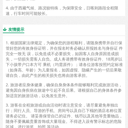
4. 由于西藏气候、路况较特殊，为保障安全，日喀则路段全程限
速，行车时间可能较长。
友情提示

1. 根据国家法律规定，为确保您的游程顺利，请随身携带并自行保
管好您的有效身份证明，并在报名时务必确认所报姓名与身份证 件
完全一致无 误，以免造成不必要损失，如因客人自身原因造成损
失，一切损失需客人自负。成人务请携带有效身份证件、18周岁以
下小孩带户口本方可 乘机（均需原件）；请各位游客按照约定标准
（如身高、年龄）为儿童报名，如因虚报、隐瞒产生的一切后果敬
请自负，由此产生的相关损失也将由游客承担。
2. 旅游者应身体健康，确保自身身体条件能够顺利完成旅游活动，
避免因自身疾病在旅途中引起不良后果。请根据自己的身体条件参
加适宜的旅游活动，以免发生意外。
3. 游客在全程旅游或自由活动时请注意安全，请尽量避免单独出
行；同行人员、导游的手机、房间号以及自己下榻的酒店名称位置
请务必记住。 请妥善保管自己的证件、钱币以及其他等贵重物品，
随身不要佩戴贵重首饰或大量现金。不得进入设有警示标志的危险
区域，进行游览、拍照 等活动。