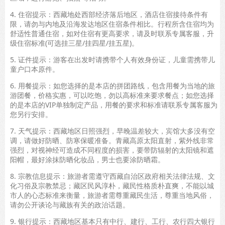
4. 住宿提示：西藏地处西部经济落后地区，酒店住宿接待条件有
限，请勿与内地及沿海发达地区住宿条件相比。行程所含住宿均为
舒适性普通住宿，如对住宿有更高要求，请及时联系专属客服，升
级住宿标准(可选挂三星/挂四星/挂五星)。
5. 证件提示：游客在出发时请携带个人有效身份证，儿童需携带儿
童户口本原件。
6. 用餐提示：如您选择的是本店的拼团路线，包含用餐为当地的旅
游团餐，价格实惠，可以吃饱，勿以高标准来要求餐点；如您选择
的是本店的VIP单独制定产品，用餐的要求和标准请联系专属客服为
您另行安排。
7. 天气提示：西藏地区日照强烈，早晚温差较大，宾馆大多没有空
调，请做好防晒、防寒保暖准备。青藏高原太阳直射，紫外线非常
强烈，对视神经可造成不同程度的损害，要带防辐射的太阳镜和遮
阳帽，最好涂抹防晒化妆品，男士也要涂防晒霜。
8. 宗教信息提示：旅游者需遵守西藏自治区政府相关法律法规、文
化习俗及宗教禁忌；藏区民风淳朴，藏民性格质朴直爽，不能以城
市人的心态标准来衡量，旅游者需尊重藏民生活，尊重当地风俗，
请勿公开谈论与藏族有关的政治话题。
9. 银行提示：西藏地区基本只有中行、建行、工行、农行四大银行