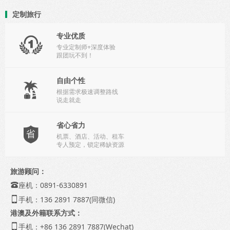
定制旅行
专业优质

专业定制师+深度体验
跟团玩不到！
自由个性

根据需求极速调整路线
说走就走
省心省力

机票、酒店、活动、租车
专人预定，锁定稀缺资源
旅游顾问：
座机：0891-6330891

手机：136 2891 7887(同微信)

港澳及外籍联系方式：
手机：+86 136 2891 7887(Wechat)
