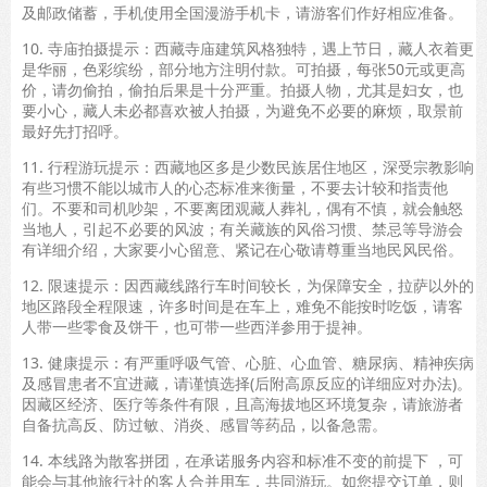
及邮政储蓄，手机使用全国漫游手机卡，请游客们作好相应准备。
10. 寺庙拍摄提示：西藏寺庙建筑风格独特，遇上节日，藏人衣着更
是华丽，色彩缤纷，部分地方注明付款。可拍摄，每张50元或更高
价，请勿偷拍，偷拍后果是十分严重。拍摄人物，尤其是妇女，也
要小心，藏人未必都喜欢被人拍摄，为避免不必要的麻烦，取景前
最好先打招呼。
11. 行程游玩提示：西藏地区多是少数民族居住地区，深受宗教影响
有些习惯不能以城市人的心态标准来衡量，不要去计较和指责他
们。不要和司机吵架，不要离团观藏人葬礼，偶有不慎，就会触怒
当地人，引起不必要的风波；有关藏族的风俗习惯、禁忌等导游会
有详细介绍，大家要小心留意、紧记在心敬请尊重当地民风民俗。
12. 限速提示：因西藏线路行车时间较长，为保障安全，拉萨以外的
地区路段全程限速，许多时间是在车上，难免不能按时吃饭，请客
人带一些零食及饼干，也可带一些西洋参用于提神。
13. 健康提示：有严重呼吸气管、心脏、心血管、糖尿病、精神疾病
及感冒患者不宜进藏，请谨慎选择(后附高原反应的详细应对办法)。
因藏区经济、医疗等条件有限，且高海拔地区环境复杂，请旅游者
自备抗高反、防过敏、消炎、感冒等药品，以备急需。
14. 本线路为散客拼团，在承诺服务内容和标准不变的前提下 ，可
能会与其他旅行社的客人合并用车，共同游玩。如您提交订单，则