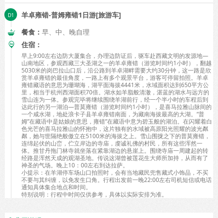
羊卓雍错-普姆雍错1日游[旅游车]
餐食：
早、中、晚自理
住宿：
早上9:00左右边防大厦集合，办理边防证后，驱车赴西藏文明的发源地—
山南地区，参观西藏三大圣湖之一的羊卓雍错（游览时间约1小时），翻越
5030米的岗巴拉山口后，沿公路到羊卓湖畔需要大约30分钟，这一路是欣
赏羊卓雍错的最佳角度，一路上有多个观景平台，游客可停留拍照。羊卓
雍错藏语的意思为珊瑚海，湖平面海拔4441米，水域面积达到650平方公
里，相当于杭州西湖面积70倍。湖水如羊脂般清澈，湛蓝的湖水与远方的
雪山连为一体。参观完毕将继续围绕羊湖前行，经一个半小时的车程后到
达此行的另一湖泊—普莫雍错（游览时间约1小时），是喜马拉雅山脉间的
一个咸水湖，地处浪卡子县羊卓雍错南面，为藏南海拔最高的大湖。“普
姆”在藏语中是姑娘的意思，雍错”在藏语中意为碧玉般的湖泊。在闪耀着白
色光芒的喜马拉雅山的怀抱中，这片独有的水域被高原阳光照耀的波光粼
粼，她与世隔绝般傲立在5100米的海拔之上。雪山围拢之下的普莫雍错，
连绵起伏的山峦，伫立岸边的寺庙，虔诚礼佛的村民，所有这些浑然一
体。推甘丹拖门林寺就坐落在紧靠湖边的悬崖上。围绕寺庙一周建起的转
经路是浑然天成的观湖圣地。传说这湖曾被莲花生大师所加持，从而有了
神圣的气场。晚上10：00左右到达拉萨。
小提示：在羊湖停车场山口拍照时，会有当地藏民兜售藏式小饰品，不买
不要与其纠缠，以免发生口角。行程出发前一晚22:00左右司机短信或电话
通知具体集合地点和时间。
特别说明：行程中时间仅供参考，具体以实际安排为准。