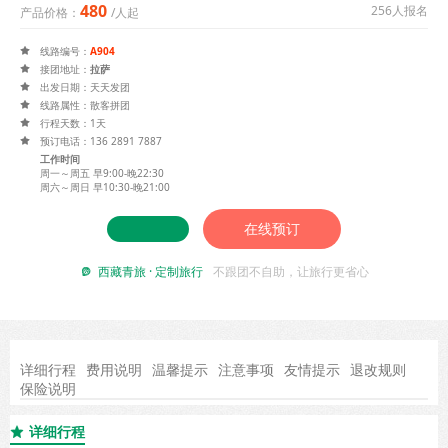
480
256人报名
产品价格：
/人起
线路编号：
A904

接团地址：
拉萨

出发日期：天天发团

线路属性：散客拼团

行程天数：1天

预订电话：136 2891 7887

工作时间
周一～周五 早9:00-晚22:30
周六～周日 早10:30-晚21:00
在线预订
西藏青旅 · 定制旅行
不跟团不自助，让旅行更省心

详细行程
费用说明
温馨提示
注意事项
友情提示
退改规则
保险说明
详细行程
