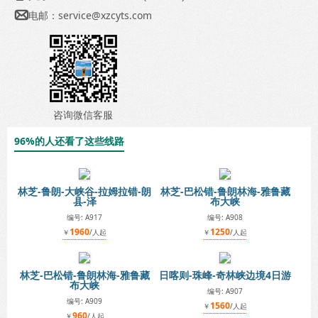
电邮：
service@xzcyts.com

咨询微信客服
96%的人还看了这些线路
林芝-鲁朗-大峡谷-拉姆拉错-朗
林芝-巴松错-鲁朗林海-雅鲁藏
县-泽
布大峡
编号: A917
编号: A908
1960
1250
￥
/人起
￥
/人起
林芝-巴松错-鲁朗林海-雅鲁藏
日喀则-珠峰-奇林峡边境4日游
布大峡
编号: A907
编号: A909
1560
￥
/人起
960
￥
/人起