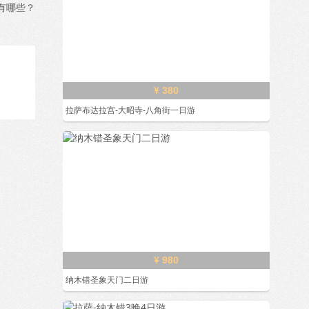
有哪些？
¥ 380
拉萨布达拉宫-大昭寺-八角街一日游
¥ 980
纳木错圣象天门二日游