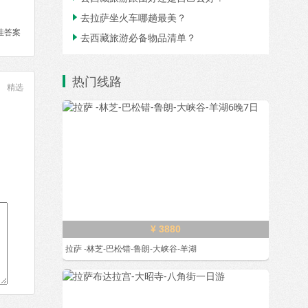
去拉萨坐火车哪趟最美？

佳答案
去西藏旅游必备物品清单？

热门线路
精选
¥ 3880
拉萨 -林芝-巴松错-鲁朗-大峡谷-羊湖