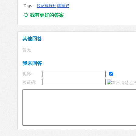
Tags：
拉萨旅行社
哪家好
我有更好的答案

其他回答
暂无
我来回答
昵称:
验证码: