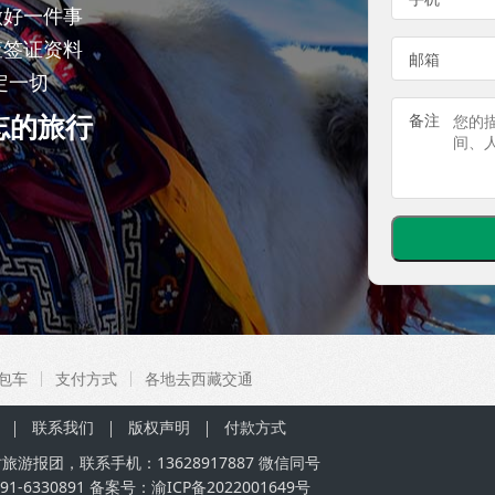
做好一件事
查签证资料
邮箱
定一切
忘的旅行
备注
包车
支付方式
各地去西藏交通
联系我们
版权声明
付款方式
小时旅游报团，联系手机：
13628917887
微信同号
1-6330891 备案号：
渝ICP备2022001649号