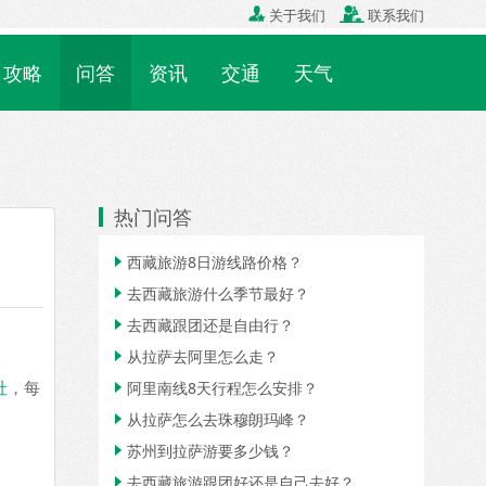

关于我们

联系我们
攻略
问答
资讯
交通
天气
热门问答
西藏旅游8日游线路价格？

去西藏旅游什么季节最好？

去西藏跟团还是自由行？

从拉萨去阿里怎么走？

社
，每
阿里南线8天行程怎么安排？

从拉萨怎么去珠穆朗玛峰？

苏州到拉萨游要多少钱？

去西藏旅游跟团好还是自己去好？
