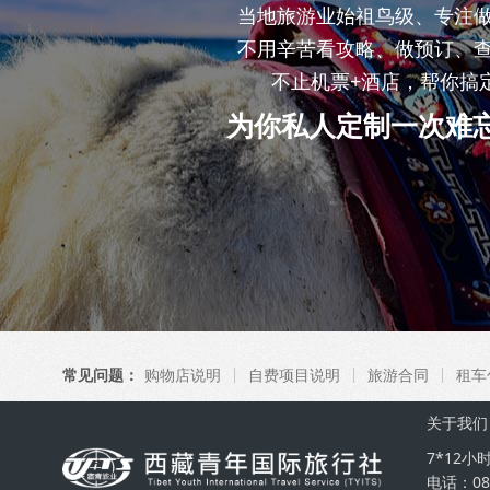
当地旅游业始祖鸟级、专注
不用辛苦看攻略、做预订、
不止机票+酒店，帮你搞
为你私人定制一次难
常见问题：
购物店说明
自费项目说明
旅游合同
租车
关于我们
7*12
电话：089