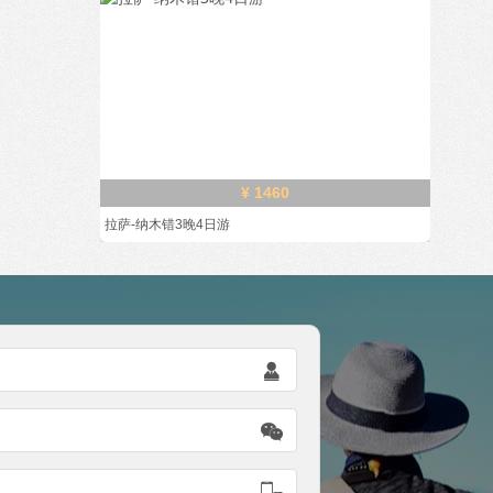
¥ 1460
拉萨-纳木错3晚4日游


