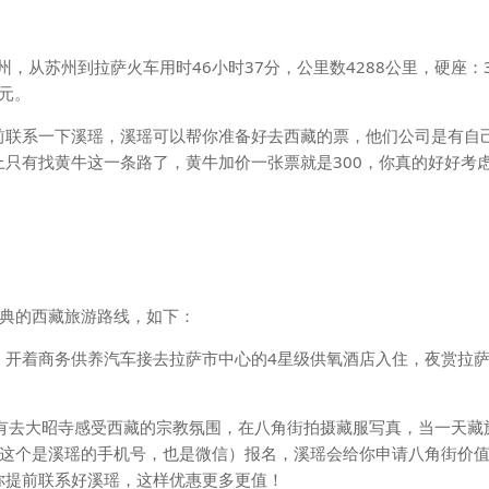
州，从苏州到拉萨火车用时46小时37分，公里数4288公里，硬座：39
5元。
前联系一下溪瑶，溪瑶可以帮你准备好去西藏的票，他们公司是有自
只有找黄牛这一条路了，黄牛加价一张票就是300，你真的好好考
经典的西藏旅游路线，如下：
，开着商务供养汽车接去拉萨市中心的4星级供氧酒店入住，夜赏拉
有去大昭寺感受西藏的宗教氛围，在八角街拍摄藏服写真，当一天藏
7（这个是溪瑶的手机号，也是微信）报名，溪瑶会给你申请八角街价值
你提前联系好溪瑶，这样优惠更多更值！