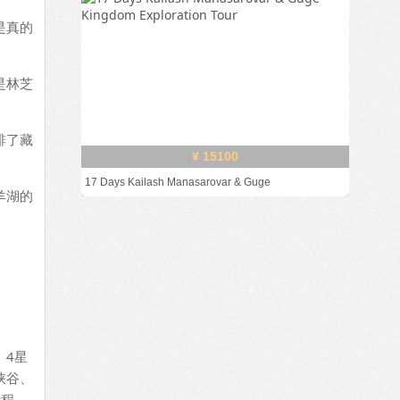
是真的
是林芝
排了藏
¥ 15100
17 Days Kailash Manasarovar & Guge
羊湖的
、4星
峡谷、
行程，