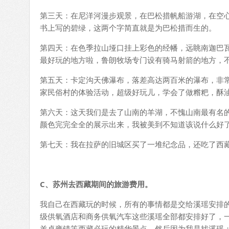
第三天：在尼洋河漫步观景，在巴松措帆船游湖，在空
书上写的碧绿，这两个字简直就是为巴松措而生的。
第四天：在色季拉山垭口挂上彩色的经幡，远眺南迦巴
最好玩的地方啦，鲁朗牧场专门设有骑马射箭的地方，
第五天：卡定沟天佛瀑布，落差高达两百米的瀑布，非
家民俗村的体验活动，超级好玩儿，学会了做糌粑，酥
第六天：这天我们是去了山南的羊湖，不愧山南最有名
颜色完完全全的展示出来，我被美到不知道该说什么好
第七天：我在拉萨的旧城区买了一堆纪念品，还吃了西
C
、苏州去西藏期间的旅游费用。
我自己在西藏玩的时候，所有的事情都是交给溪瑶安排
级供氧酒店和商务供氧汽车这些溪瑶全部都安排好了，
羊卓雍错等西藏必玩的精华景点，然后因为我是找溪瑶：1