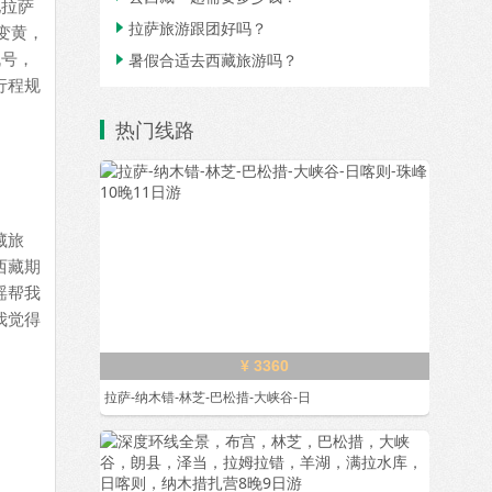
地拉萨
拉萨旅游跟团好吗？

变黄，
机号，
暑假合适去西藏旅游吗？

行程规
热门线路
藏旅
西藏期
瑶帮我
我觉得
¥ 3360
拉萨-纳木错-林芝-巴松措-大峡谷-日