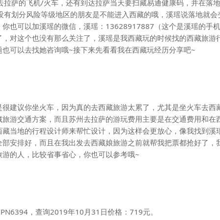
去拉萨的飞机/火车，还有到达拉萨当天要扫藏易通健康码，并在落
没有划分风险等级地区的朋友是不能进入西藏的哦，溪瑶说落地就会
也可以加溪瑶的微信，溪瑶：13628917887（这个是溪瑶的手
了，对这个也没有那么关注了，溪瑶是我西藏玩的时候找的西藏旅游
也可以去找她咨询哦~接下来先看看我在西藏玩经历分享吧~
是很建议你坐火车，因为真的去西藏旅游太累了，尤其是坐火车去西
藏旅游交通方案，而且苏州去拉萨的游玩费用主要是在交通费用和在
西藏当地的行程设计师来帮忙设计，因为这样会更放心，像我找到溪
全部安排好，而且在我出发去西藏娘旅游之前就帮我把票都抢好了，
旅游的人，比较省事省心，你也可以参考哦~
6394，查询2019年10月31日价格：719元。