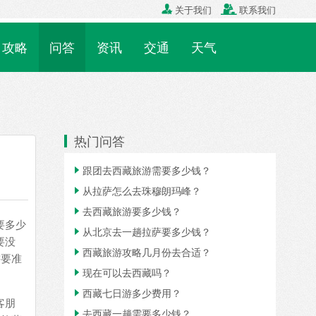

关于我们

联系我们
攻略
问答
资讯
交通
天气
热门问答
跟团去西藏旅游需要多少钱？

从拉萨怎么去珠穆朗玛峰？

去西藏旅游要多少钱？

要多少
从北京去一趟拉萨要多少钱？

要没
西藏旅游攻略几月份去合适？

需要准
现在可以去西藏吗？

西藏七日游多少费用？

客朋
去西藏一趟需要多少钱？
