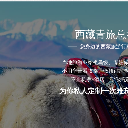
西藏青旅总
您身边的西藏旅游行
当地旅游业始祖鸟级、专注
不用辛苦看攻略、做预订、
不止机票+酒店，帮你搞
为你私人定制一次难