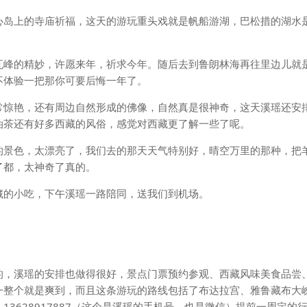
心岛上的寺庙祈福，这天的游玩重头戏就是帆船游湖，巴松措的湖水
瓦峰的精妙，许愿来年，祈求今年。随后去到鲁朗林海再往里边儿就
不体验一把那你可要后悔一年了。
常惊艳，还有周边自然形成的佛像，自然真是很神奇，这天溪瑶还安
油茶还有好多西藏的风俗，感觉对西藏更了解一些了呢。
的景色，太漂亮了，我们去的那天天气特别好，晴空万里的那种，把
了都，太神奇了真的。
藏的小吃，下午溪瑶一路陪同，送我们到机场。
的，溪瑶的安排也做得很好，景点门票预约参观、西藏风味美食品尝
一整个就是爽到，而且这条游玩的路线包括了布达拉宫、雅鲁藏布大
3628917887（这个是溪瑶的手机号，也是微信）提前一周定的