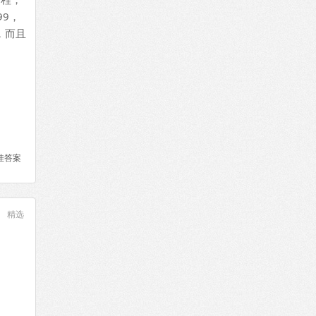
99，
，而且
佳答案
精选