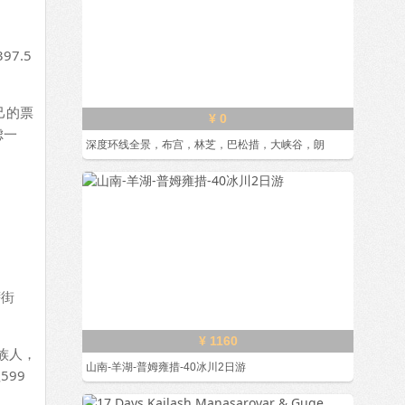
7.5
己的票
¥ 0
虑一
深度环线全景，布宫，林芝，巴松措，大峡谷，朗
萨街
¥ 1160
族人，
山南-羊湖-普姆雍措-40冰川2日游
599