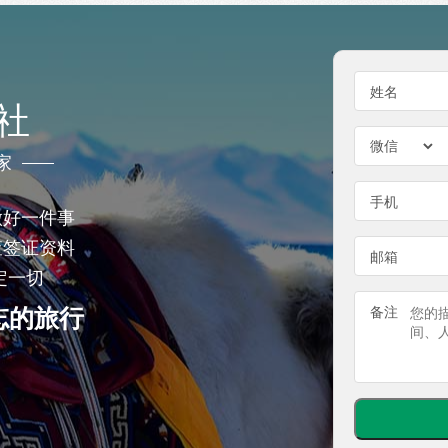
姓名
社
家
手机
做好一件事
查签证资料
邮箱
定一切
忘的旅行
备注