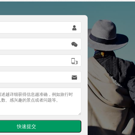



