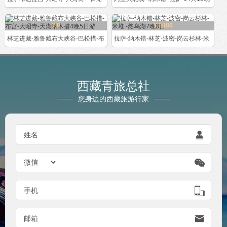
¥ 0
¥ 3980
林芝进藏-雅鲁藏布大峡谷-巴松措-布
拉萨-纳木错-林芝-波密-岗云杉林-米
西藏青旅总社
您身边的西藏旅游行家
姓名


手机

邮箱
