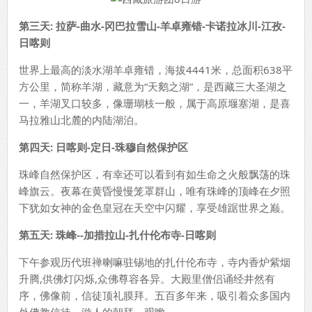
第三天
:
拉萨
-
曲水
-
冈巴拉雪山
-
羊卓雍错
-
卡诺拉冰川
-
江孜
-
日喀则
世界上最高的淡水湖羊卓雍错，海拔4441米，总面积638平
方公里，简称羊湖，藏意为“天鹅之湖”，是西藏三大圣湖之
一，羊湖叉口较多，像珊瑚枝一般，属于高原堰塞湖，是喜
马拉雅山北麓的内陆湖泊。
第四天
:
日喀则
-
定日
-
珠穆自然保护区
珠峰自然保护区，有幸还可以看到有如生命之火般飘荡的珠
峰旗云。夜幕在黄昏慢慢笼罩群山，唯有珠峰的顶峰在夕照
下犹如女神的金色皇冠在天空中闪耀，享受雄踞世界之巅。
第五天
:
珠峰
--
加措拉山
-
扎什伦布寺
-
日喀则
下午参观历代班禅喇嘛驻锡地的扎什伦布寺，寺内香炉紫烟
升腾,供佛灯闪烁,众佛尊容各异。大殿里僧侣诵经井然有
序，佛像前，信徒顶礼膜拜。五百多年来，吸引着众多国内
外佛教信徒、游人的朝拜、观瞻。