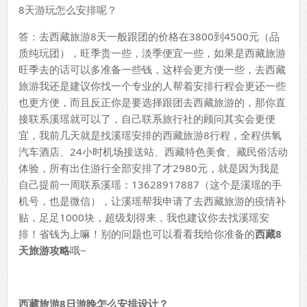
8天游玩怎么安排呢？
答：去西藏旅游8天一般跟团的价格在3800到4500元（品
质纯玩团），旺季贵一些，淡季便宜一些，如果是西藏旅游
旺季去的话可以多准备一些钱，这样会更方便一些，去西藏
旅游我还是建议你找一个专业的人帮着安排行程会更还一些
也更方便，而且反正你是要选择跟团去西藏旅游的，那你直
接联系溪瑶就可以了，自己联系旅行社的顾问其实会更便
宜，我前几天就是找溪瑶安排的西藏旅游8行程，全程供氧
汽车酒店、24小时机场接送站、西藏特色美食、藏民俗活动
体验，所有出住游行全部安排了才2980元，就是因为我是
自己提前一周联系溪瑶：13628917887（这个是溪瑶的手
机号，也是微信），让溪瑶帮我申请了去西藏旅游的疫情补
贴，足足1000块，超级划得来，我也建议你去找溪瑶安
排！省钱为上嘛！别的问题也可以看看我给你准备的
西藏8
天旅游攻略
哦~
西藏旅游8日游晚怎么安排设计？