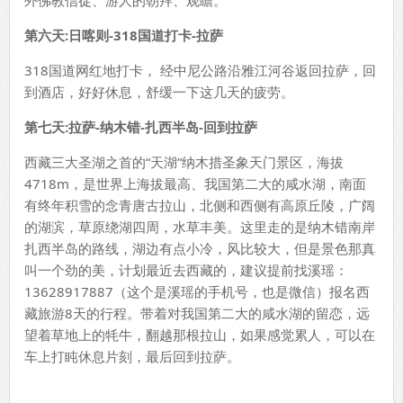
第六天
:
日喀则
-318
国道打卡
-
拉萨
318国道网红地打卡， 经中尼公路沿雅江河谷返回拉萨，回
到酒店，好好休息，舒缓一下这几天的疲劳。
第七天
:
拉萨
-
纳木错-扎西半岛-回到拉萨
西藏三大圣湖之首的“天湖”纳木措圣象天门景区，海拔
4718m，是世界上海拔最高、我国第二大的咸水湖，南面
有终年积雪的念青唐古拉山，北侧和西侧有高原丘陵，广阔
的湖滨，草原绕湖四周，水草丰美。这里走的是纳木错南岸
扎西半岛的路线，湖边有点小冷，风比较大，但是景色那真
叫一个劲的美，计划最近去西藏的，建议提前找溪瑶：
13628917887（这个是溪瑶的手机号，也是微信）报名西
藏旅游8天的行程。带着对我国第二大的咸水湖的留恋，远
望着草地上的牦牛，翻越那根拉山，如果感觉累人，可以在
车上打盹休息片刻，最后回到拉萨。