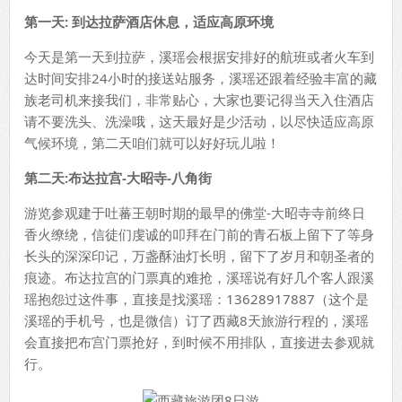
第一天
:
到达拉萨酒店休息，适应高原环境
今天是第一天到拉萨，溪瑶会根据安排好的航班或者火车到
达时间安排24小时的接送站服务，溪瑶还跟着经验丰富的藏
族老司机来接我们，非常贴心，大家也要记得当天入住酒店
请不要洗头、洗澡哦，这天最好是少活动，以尽快适应高原
气候环境，第二天咱们就可以好好玩儿啦！
第二天
:
布达拉宫
-
大昭寺
-
八角街
游览参观建于吐蕃王朝时期的最早的佛堂-大昭寺寺前终日
香火缭绕，信徒们虔诚的叩拜在门前的青石板上留下了等身
长头的深深印记，万盏酥油灯长明，留下了岁月和朝圣者的
痕迹。布达拉宫的门票真的难抢，溪瑶说有好几个客人跟溪
瑶抱怨过这件事，直接是找溪瑶：13628917887（这个是
溪瑶的手机号，也是微信）订了西藏8天旅游行程的，溪瑶
会直接把布宫门票抢好，到时候不用排队，直接进去参观就
行。