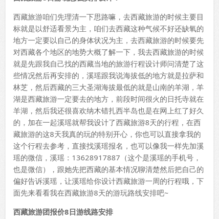
西藏旅游咱们先理清一下思路嘛，去西藏旅游的时候主要目
标就是以舒适看景为主，咱们去西藏这种气候不好还缺氧的
地方一定要以自己的身体状况为主，去西藏旅游的时候要先
对西藏各个地区的地势大概了解一下，我去西藏旅游的时候
就是先跟我自己找的西藏当地的旅游行程设计师问清楚了这
些情况然后再安排的，溪瑶跟我说海拔低的地方就是拉萨和
林芝，然后西藏的三大圣湖海拔最低的就是山南的羊湖，羊
湖是西藏旅游一定要去的地方，前段时间很火的日托寺就在
羊湖，然后我还很喜欢纳木错扎西半岛也是在网上红了好久
的，加在一起溪瑶就帮我设计了西藏旅游8天的行程，在西
藏旅游的这8天我真的玩的特别开心，你也可以直接拿我的
这个行程去参考，直接找溪瑶报名，也可以像我一样先加溪
瑶的微信，溪瑶：13628917887（这个是溪瑶的手机号，
也是微信），跟她先把西藏的基本情况聊清楚然后把自己的
偏好告诉溪瑶，让溪瑶给你设计西藏旅游一周的行程哦，下
面先来看看我在西藏旅游8天的游玩路线安排吧~
西藏旅游团报价
8
日游线路安排