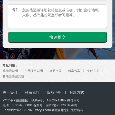
备注
常见问题：
购物店说明
自费项目说明
旅游合同
租车包车
支付方式
各地去西藏交通
关于我们
联系我们
版权声明
付款方式
7*12小时旅游报团，联系手机：
13628917887
微信同号
电话：0891-6330891 备案号：
渝ICP备2022001649号
Copyright©2008-2025 xzcyts.com
西藏青旅总社
版权所有